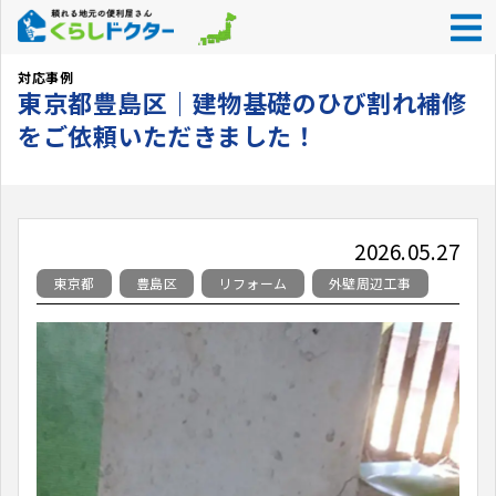
くらしドクター
>
対応事例
>
東京都
>
豊島区
>
東京都豊島区｜建物基
対応事例
東京都豊島区｜建物基礎のひび割れ補修
をご依頼いただきました！
2026.05.27
東京都
豊島区
リフォーム
外壁周辺工事