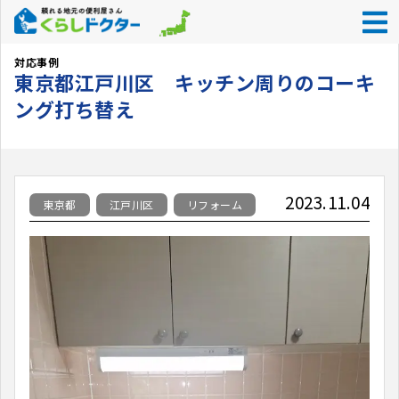
くらしドクター
>
対応事例
>
東京都
>
江戸川区
>
東京都江戸川区 キ
対応事例
東京都江戸川区 キッチン周りのコーキ
ング打ち替え
2023.11.04
東京都
江戸川区
リフォーム